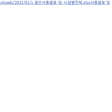
ntent/uploads/2021/01/1.결산서총괄표-및-시설별전체.xlsx서총괄표 및