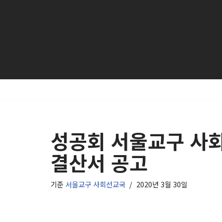
콘
텐
츠
로
건
너
뛰
기
성공회 서울교구 사
결산서 공고
기준
서울교구 사회선교국
2020년 3월 30일