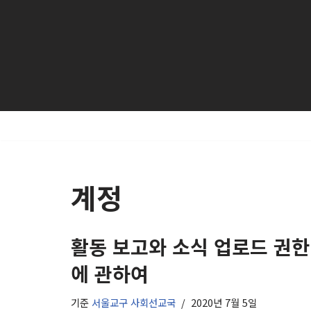
콘
텐
츠
로
건
너
뛰
기
계정
활동 보고와 소식 업로드 권한
에 관하여
기준
서울교구 사회선교국
2020년 7월 5일