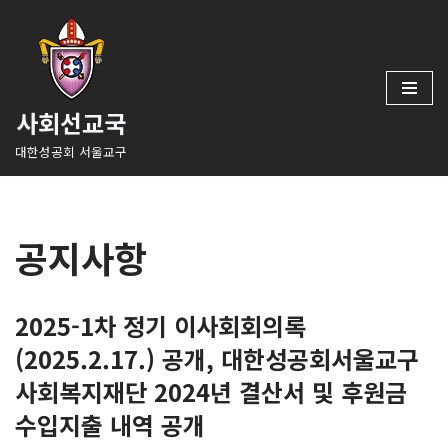
콘
텐
츠
사회선교국
로
건
대한성공회 서울교구
너
뛰
기
공지사항
2025-1차 정기 이사회회의록
(2025.2.17.) 공개, 대한성공회서울교구
사회복지재단 2024년 결산서 및 후원금
수입지출 내역 공개